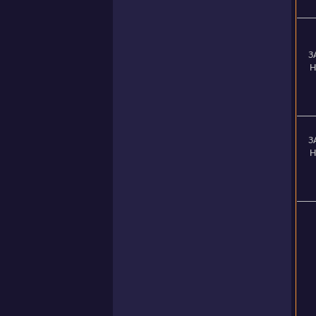
З
Н
З
Н