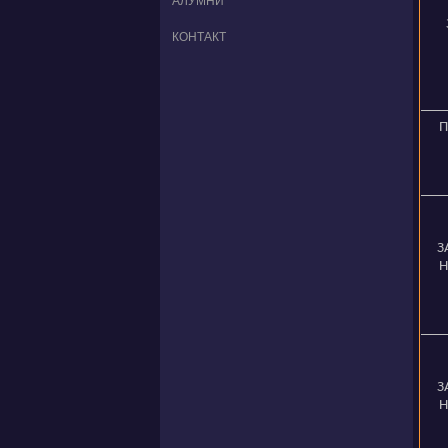
АЛУМНИ
КОНТАКТ
П
З
Н
З
Н